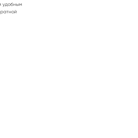
м удобным
братной